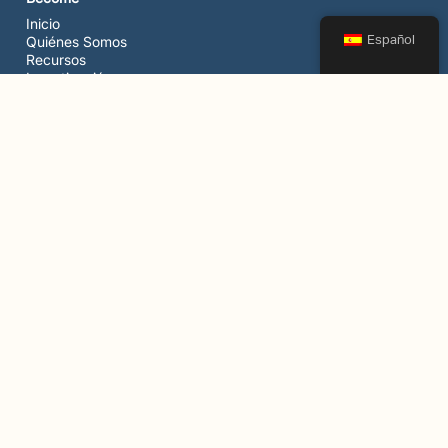
Inicio
Español
Quiénes Somos
Recursos
Investigación
Comunidad
Contacto
Eventos
Política de Privacidad
Servicios
Nuestros Programas
vLACE
PRIMED
Apoyamos el cambio
Contacto
info@be-come.org
Instagram
Linkedin
YouTube
Todos los derechos reservados.
Política de privacidad
Términos y Condiciones