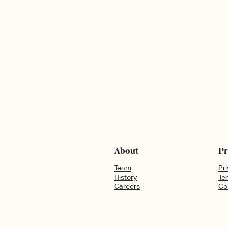
About
Pr
Team
Pri
History
Te
Careers
Co