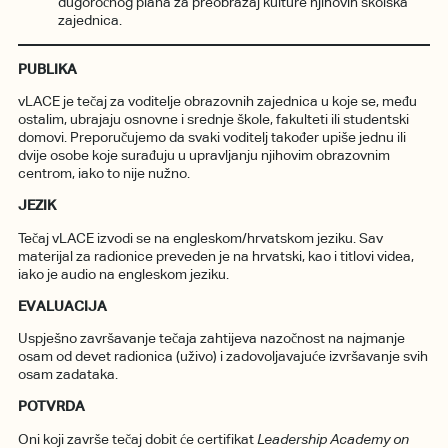
dugoročnog plana za preobražaj kulture njihovih školska
zajednica.
PUBLIKA
vLACE je tečaj za voditelje obrazovnih zajednica u koje se, među
ostalim, ubrajaju osnovne i srednje škole, fakulteti ili studentski
domovi. Preporučujemo da svaki voditelj također upiše jednu ili
dvije osobe koje surađuju u upravljanju njihovim obrazovnim
centrom, iako to nije nužno.
JEZIK
Tečaj vLACE izvodi se na engleskom/hrvatskom jeziku. Sav
materijal za radionice preveden je na hrvatski, kao i titlovi videa,
iako je audio na engleskom jeziku.
EVALUACIJA
Uspješno završavanje tečaja zahtijeva nazočnost na najmanje
osam od devet radionica (uživo) i zadovoljavajuće izvršavanje svih
osam zadataka.
POTVRDA
Oni koji završe tečaj dobit će certifikat
Leadership Academy on