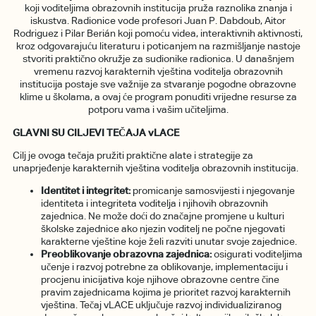
koji voditeljima obrazovnih institucija pruža raznolika znanja i
iskustva. Radionice vode profesori Juan P. Dabdoub, Aitor
Rodriguez i Pilar Berián koji pomoću videa, interaktivnih aktivnosti,
kroz odgovarajuću literaturu i poticanjem na razmišljanje nastoje
stvoriti praktično okružje za sudionike radionica. U današnjem
vremenu razvoj karakternih vještina voditelja obrazovnih
institucija postaje sve važnije za stvaranje pogodne obrazovne
klime u školama, a ovaj će program ponuditi vrijedne resurse za
potporu vama i vašim učiteljima.
GLAVNI SU CILJEVI TEČAJA vLACE
Cilj je ovoga tečaja pružiti praktične alate i strategije za
unaprjeđenje karakternih vještina voditelja obrazovnih institucija.
Identitet i integritet:
promicanje samosvijesti i njegovanje
identiteta i integriteta voditelja i njihovih obrazovnih
zajednica. Ne može doći do značajne promjene u kulturi
školske zajednice ako njezin voditelj ne počne njegovati
karakterne vještine koje želi razviti unutar svoje zajednice.
Preoblikovanje obrazovna zajednica:
osigurati voditeljima
učenje i razvoj potrebne za oblikovanje, implementaciju i
procjenu inicijativa koje njihove obrazovne centre čine
pravim zajednicama kojima je prioritet razvoj karakternih
vještina. Tečaj vLACE uključuje razvoj individualiziranog