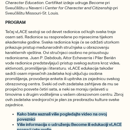
Character Education
. Certifikat izdaje udruga
Become
pri
Sveučilištu u Navarri i
Center for Character and Citizenship
pri
Sveučilištu Missouri-St. Louis.
PROGRAM
Tečaj vLACE sastoji se od devet radionica od kojih svaka traje
osam sati. Radionice su raspoređene po mjesecima tijekom
akademske godine. Svaka radionica koja će se održati utorkom
prikazuje pristup međunarodnih stručnjaka u obrazovanju
karakternih vještina. Ovi stručnjaci osobno ne prisustvuju
radionicama. Juan P. Dabdoub, Aitor Echevarria i Pilar Berián
vode radionice predstavljajući pristup svakog autora kroz videa,
aktivnosti, promišljanja i literaturu. vLACE edukacija također
sadrži osam mjesečnih zadataka koji uključuju osobna
promišljanja, provođenje anketa ili upitnika za zajednicu svakog
obrazovnog centra. Svaki od ovih zadataka zahtijeva da mu se
prosječno posvete četiri sata, a neki se moraju rješavati u
timovima s drugim voditeljima u vašem obrazovnom centru. Zbroj
ovih zadataka srednjoročni je plan za preobrazbu kulture svake
zajednice.
Kako biste saznali više pogledajte video na ovoj
poveznici
Više informacija o udruženju Become ili edukaciji vLACE
pronaći ćete ovdje