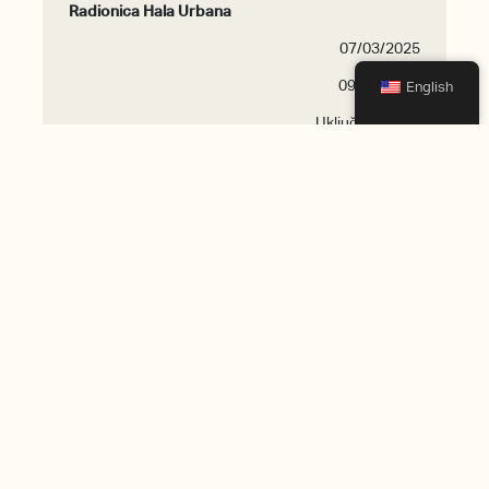
Radionica Hala Urbana
07/03/2025
09:00-17:00
English
Uključuje ručak
Radionica Rona Bergera
11/04/2025
09:00-17:00
Uključuje ručak
Radionica Mauricea Eliasa
09/05/2025
09:00-17:00
Uključuje ručak
Radionica Aviza Glaze